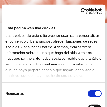
Esta página web usa cookies
Las cookies de este sitio web se usan para personalizar
Accede a tu cuenta
el contenido y los anuncios, ofrecer funciones de redes
sociales y analizar el tráfico. Además, compartimos
DNI
información sobre el uso que haga del sitio web con
nuestros partners de redes sociales, publicidad y análisis
web, quienes pueden combinarla con otra información
que les haya proporcionado o que hayan recopilado a
partir del uso que haya hecho de sus servicios.
Contraseña
Selección
Necesarias
de
He olvidado mi contraseña
consentimiento