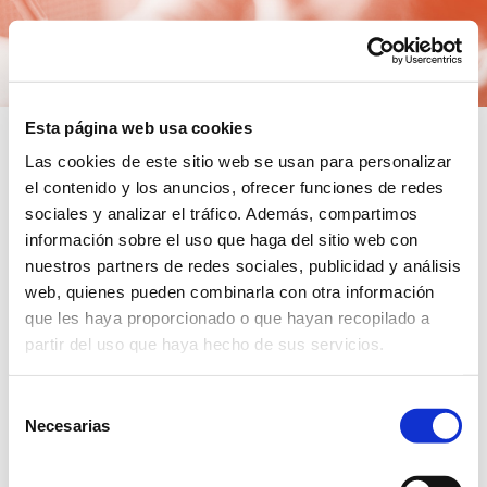
Esta página web usa cookies
Las cookies de este sitio web se usan para personalizar
Accede a tu cuenta
el contenido y los anuncios, ofrecer funciones de redes
sociales y analizar el tráfico. Además, compartimos
DNI
información sobre el uso que haga del sitio web con
nuestros partners de redes sociales, publicidad y análisis
web, quienes pueden combinarla con otra información
que les haya proporcionado o que hayan recopilado a
partir del uso que haya hecho de sus servicios.
Contraseña
Selección
Necesarias
de
He olvidado mi contraseña
consentimiento