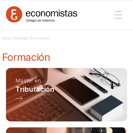
Inicio
/
Portada
/ Formación
Formación
Máster en
Tributación