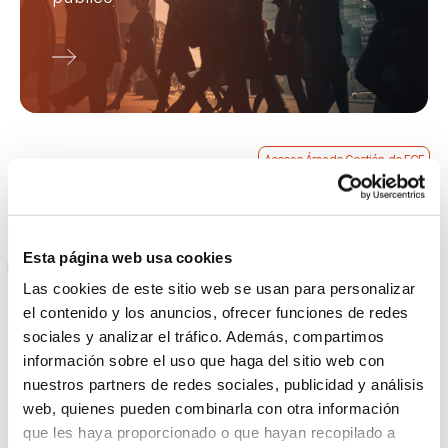
Acceso Área de Gestión de ECE
.
Actividades formativas del COEV
Esta página web usa cookies
FILTRAR CURSOS
Las cookies de este sitio web se usan para personalizar
Ver todos
Comisión financiera
el contenido y los anuncios, ofrecer funciones de redes
sociales y analizar el tráfico. Además, compartimos
Comisión de fiscal
información sobre el uso que haga del sitio web con
nuestros partners de redes sociales, publicidad y análisis
Comisión de actuaciones forenses
web, quienes pueden combinarla con otra información
Comisión de economía digital
que les haya proporcionado o que hayan recopilado a