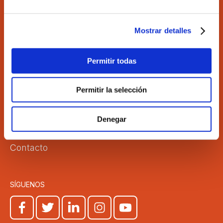
Tel. 963 529 869
Fax 963 528 640
Mostrar detalles
coev@coev.com
Permitir todas
El Colegio
Directorio
Aula Virtual
Formación
Permitir la selección
Comisiones
Empleo
Correo Web
Transparencia
Denegar
Club COEV
Noticias
Contacto
SÍGUENOS