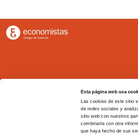
Ilustre Colegio de Economistas de Valencia
Esta página web usa cook
C/Martí 4 -3ª 46005 Valencia
Las cookies de este sitio 
Tel. 963 529 869
de redes sociales y analiz
Fax 963 528 640
sitio web con nuestros par
coev@coev.com
combinarla con otra inform
que haya hecho de sus ser