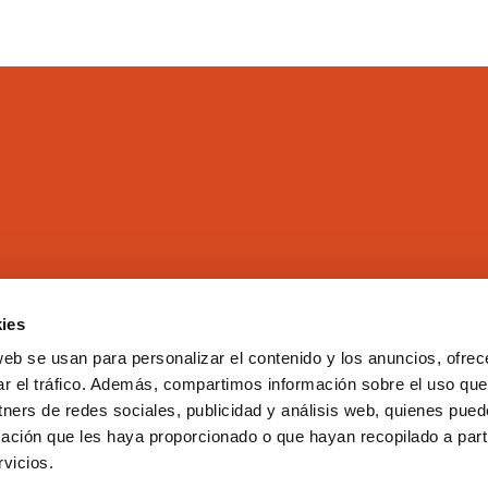
ies
El Colegio
Directorio
Aula Virtual
Formación
web se usan para personalizar el contenido y los anuncios, ofrec
ar el tráfico. Además, compartimos información sobre el uso que
Comisiones
Empleo
tners de redes sociales, publicidad y análisis web, quienes pue
Correo Web
Transparencia
ación que les haya proporcionado o que hayan recopilado a parti
Club COEV
Noticias
vicios.