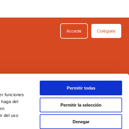
Accede
Colégiate
SÍGUENOS
Permitir todas
er funciones
 haga del
Permitir la selección
den
r del uso
Denegar
Aviso legal
Política de privacidad
Política de cookies
Compromiso con la protección de datos personales