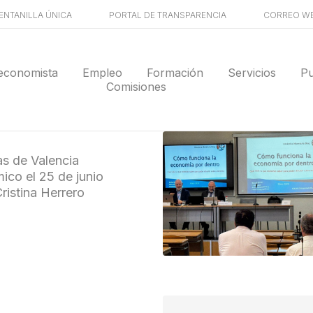
ENTANILLA ÚNICA
PORTAL DE TRANSPARENCIA
CORREO W
economista
Empleo
Formación
Servicios
Pu
Comisiones
as de Valencia
ico el 25 de junio
ristina Herrero