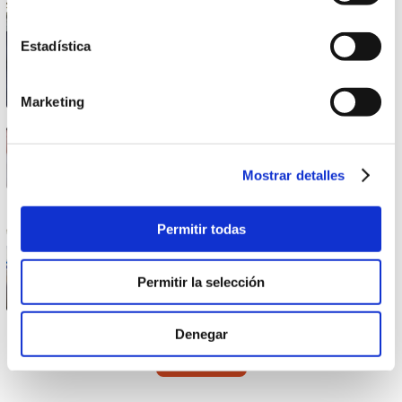
27 SEPTIEMBRE 2023
El Decano y el Tesorero del COEV
se reúnen con el nuevo Director
Estadística
General del IVF
Marketing
19 SEPTIEMBRE 2023
Premios emprendimiento
"Ponemos la primera piedra". XI
Mostrar detalles
edición
Permitir todas
19 SEPTIEMBRE 2023
El afterwork fiscal retoma su
actividad
Permitir la selección
Denegar
Ver más