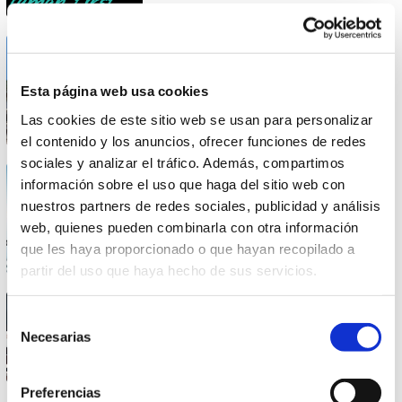
27 SEPTIEMBRE 2023
I Edición de los Premios IEE
Esta página web usa cookies
Las cookies de este sitio web se usan para personalizar
el contenido y los anuncios, ofrecer funciones de redes
sociales y analizar el tráfico. Además, compartimos
27 SEPTIEMBRE 2023
información sobre el uso que haga del sitio web con
XI Foro pequeños despachos de
nuestros partners de redes sociales, publicidad y análisis
auditoría
web, quienes pueden combinarla con otra información
que les haya proporcionado o que hayan recopilado a
partir del uso que haya hecho de sus servicios.
27 SEPTIEMBRE 2023
Apertura plazo Solicitud
Selección
Subvención Pre-Seed
Necesarias
de
Ayuntamiento de Valencia
consentimiento
Preferencias