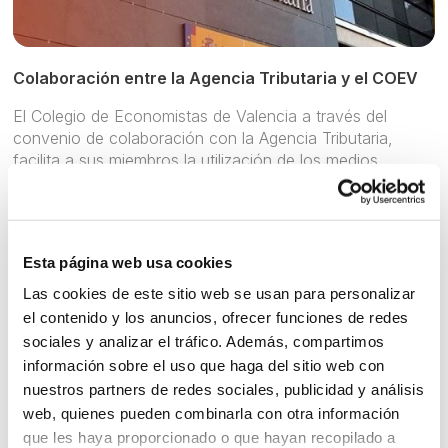
Colaboración entre la Agencia Tributaria y el COEV
El Colegio de Economistas de Valencia a través del
convenio de colaboración con la Agencia Tributaria,
facilita a sus miembros la utilización de los medios
telemáticos que la AEAT pone a su disposición. Los
economistas que quieran acogerse a dicho servicio
deberán solicitar a su nombre un certificado digital
admitido por la AEAT.
Esta página web usa cookies
Posteriormente deberán suscribir un documento
Las cookies de este sitio web se usan para personalizar
individualizado de adhesión al acuerdo de colaboración
el contenido y los anuncios, ofrecer funciones de redes
social desde el propio portal de Internet de la AEAT en la
sociales y analizar el tráfico. Además, compartimos
opción "Alta y gestión en el censo de colaboradores
información sobre el uso que haga del sitio web con
sociales", situada en el apartado "Colaboración social en
nuestros partners de redes sociales, publicidad y análisis
la presentación de declaraciones". También podrán acudir
web, quienes pueden combinarla con otra información
a la sección de información de la Dependencia de
que les haya proporcionado o que hayan recopilado a
Gestión de cualquier Administración o Delegación de la