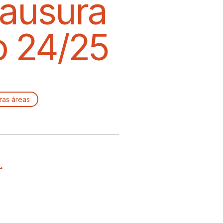
lausura
o 24/25
ras áreas
.