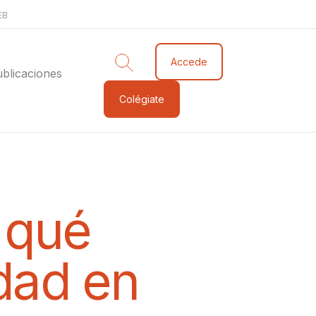
EB
Accede
blicaciones
Colégiate
 qué
idad en