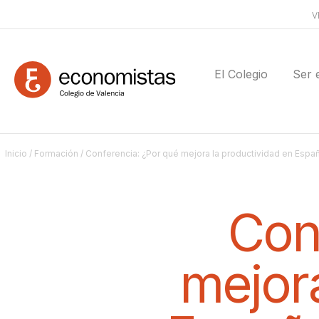
V
El Colegio
Ser 
Inicio
/
Formación
/ Conferencia: ¿Por qué mejora la productividad en Espa
Con
mejora