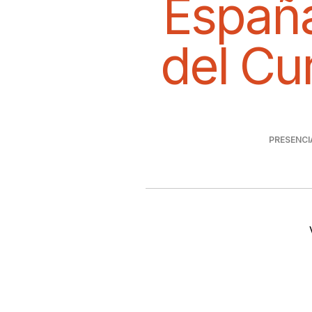
España
del Cu
PRESENCI