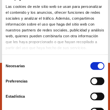
Las cookies de este sitio web se usan para personalizar
Convenio de
colaboración con el Banco de Sabadell
el contenido y los anuncios, ofrecer funciones de redes
por el que los economistas
disfrutan de unas
sociales y analizar el tráfico. Además, compartimos
condiciones ventajosas en un importante número de
información sobre el uso que haga del sitio web con
productos y servicios financieros.
nuestros partners de redes sociales, publicidad y análisis
Acceso a las condiciones del convenio
web, quienes pueden combinarla con otra información
que les haya proporcionado o que hayan recopilado a
partir del uso que haya hecho de sus servicios.
Selección
Necesarias
de
consentimiento
Preferencias
Accede
Colégiate
Estadística