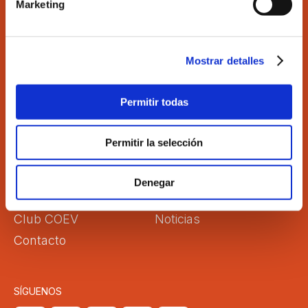
Marketing
Ilustre Colegio de Economistas de Valencia
C/Martí 4 -3ª 46005 Valencia
Tel. 963 529 869
Mostrar detalles
Fax 963 528 640
coev@coev.com
Permitir todas
El Colegio
Directorio
Permitir la selección
Aula Virtual
Formación
Comisiones
Empleo
Denegar
Correo Web
Transparencia
Club COEV
Noticias
Contacto
SÍGUENOS