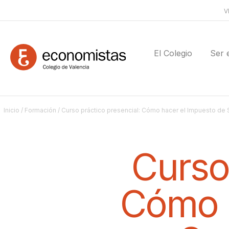
V
El Colegio
Ser 
Inicio
/
Formación
/ Curso práctico presencial: Cómo hacer el Impuesto de S
Curso
Cómo h