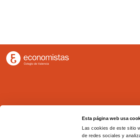
Ilustre Colegio de Economistas de Valencia
Esta página web usa cook
C/Martí 4 -3ª 46005 Valencia
Las cookies de este sitio 
Tel. 963 529 869
de redes sociales y analiz
Fax 963 528 640