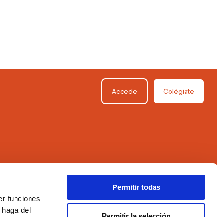
Accede
Colégiate
SÍGUENOS
Permitir todas
er funciones
 haga del
Permitir la selección