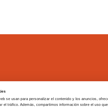
ies
El Colegio
Directorio
web se usan para personalizar el contenido y los anuncios, ofrec
Aula Virtual
Formación
ar el tráfico. Además, compartimos información sobre el uso que
Comisiones
Empleo