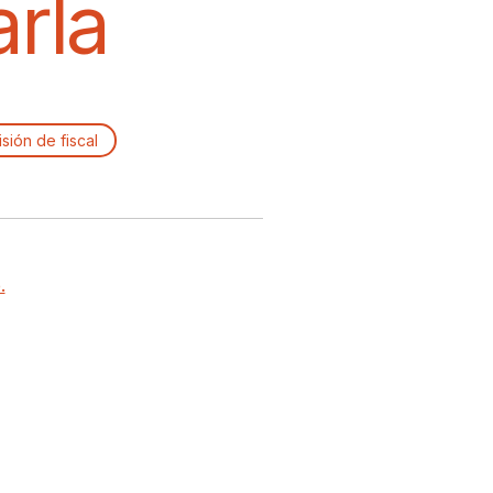
arla
sión de fiscal
.