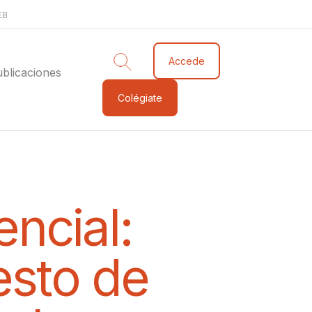
EB
Accede
blicaciones
Colégiate
ncial:
esto de