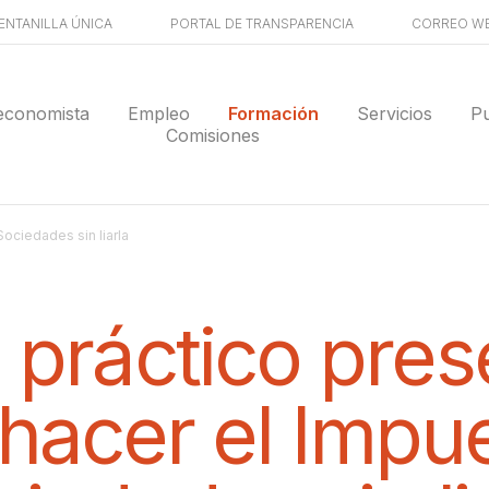
ENTANILLA ÚNICA
PORTAL DE TRANSPARENCIA
CORREO W
economista
Empleo
Formación
Servicios
Pu
Comisiones
ociedades sin liarla
 práctico prese
acer el Impu