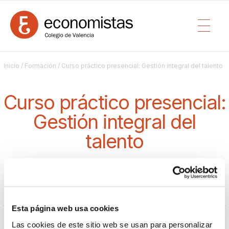
Inicio
/
Formación
/ Curso práctico presencial: Gestión integral del talento
Curso práctico presencial:
Gestión integral del
talento
PRESENCIAL
/ DESDE EL 09/02/2026 16:00 HASTA 02/03/2026 20:00 (16
Comisión de dirección y gestión de empresas
HORAS)
Esta página web usa cookies
Ver más información del curso pulsando el
siguiente
Las cookies de este sitio web se usan para personalizar