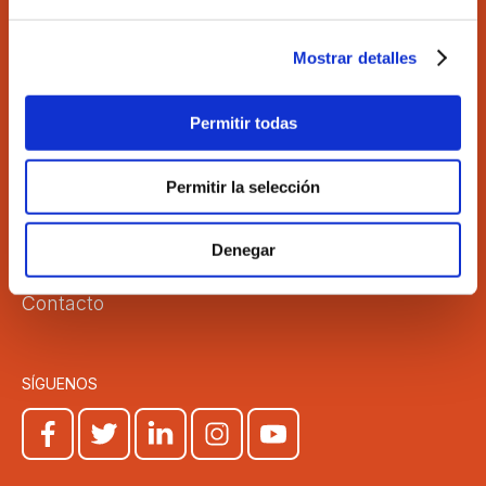
Fax 963 528 640
coev@coev.com
Mostrar detalles
Permitir todas
El Colegio
Directorio
Aula Virtual
Formación
Permitir la selección
Comisiones
Empleo
Correo Web
Transparencia
Denegar
Club COEV
Noticias
Contacto
SÍGUENOS