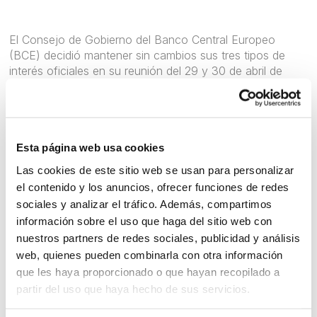
El Consejo de Gobierno del Banco Central Europeo
(BCE) decidió mantener sin cambios sus tres tipos de
interés oficiales en su reunión del 29 y 30 de abril de
2026. Las actas, disponibles en la web del Banco de
España (en inglés) desde el 28 de mayo, reflejan que la
evolución de los mercados sigue condicionada por las
tensiones en Oriente Medio, que han elevado los precios
Esta página web usa cookies
de la energía y la volatilidad. Aunque la inflación general
subió al 3,0 % en abril por el crudo, la subyacente
Las cookies de este sitio web se usan para personalizar
apenas varió y las expectativas a largo plazo siguen
el contenido y los anuncios, ofrecer funciones de redes
ancladas en el 2 %. No obstante, los riesgos al alza para
sociales y analizar el tráfico. Además, compartimos
los precios se han intensificado por la persistencia de
información sobre el uso que haga del sitio web con
este choque energético.
nuestros partners de redes sociales, publicidad y análisis
Ante esta incertidumbre, el BCE mantendrá un enfoque
web, quienes pueden combinarla con otra información
prudente basado en la dependencia de los datos y en el
que les haya proporcionado o que hayan recopilado a
análisis reunión por reunión, sin compromisos previos. El
partir del uso que haya hecho de sus servicios.
organismo afronta un dilema, ya que el encarecimiento
energético y la menor confianza de los consumidores