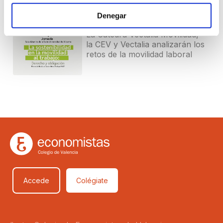
decidir mejor
Denegar
27 JULIO 2026
La Cátedra Vectalia Movilidad,
la CEV y Vectalia analizarán los
retos de la movilidad laboral
Accede
Colégiate