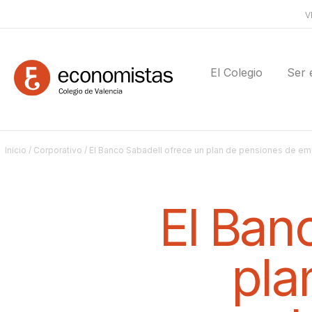
V
El Colegio
Ser 
Inicio
/
Corporativo
/ El Banco Sabadell ofrece un plan de pensiones de e
El Ban
pla