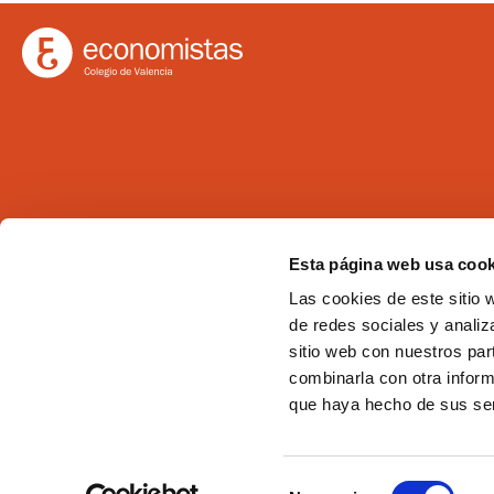
Ilustre Colegio de Economistas de Valencia
Esta página web usa cook
C/Martí 4 -3ª 46005 Valencia
Las cookies de este sitio 
Tel. 963 529 869
de redes sociales y analiz
Fax 963 528 640
sitio web con nuestros par
coev@coev.com
combinarla con otra inform
que haya hecho de sus ser
Selección