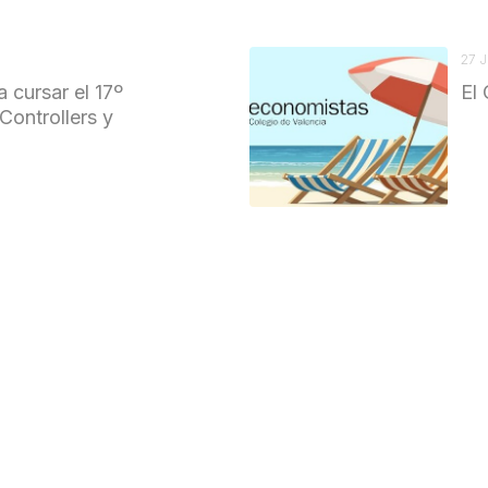
27 
a cursar el 17º
El 
Controllers y