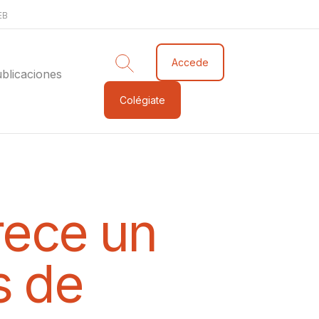
EB
Accede
blicaciones
Colégiate
rece un
s de