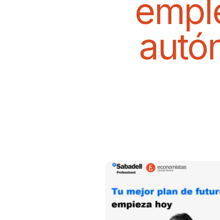
emple
autó