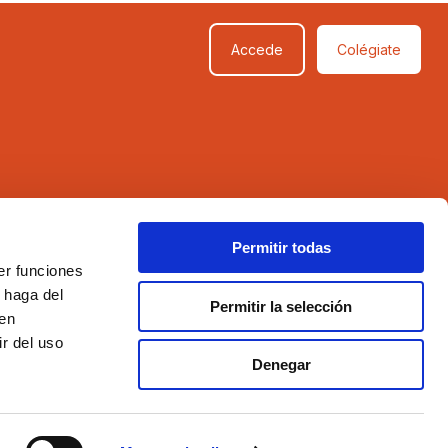
Accede
Colégiate
SÍGUENOS
Permitir todas
er funciones
 haga del
Permitir la selección
den
r del uso
Denegar
Aviso legal
Política de privacidad
Política de cookies
Compromiso con la protección de datos personales
Hecho por Lobo.