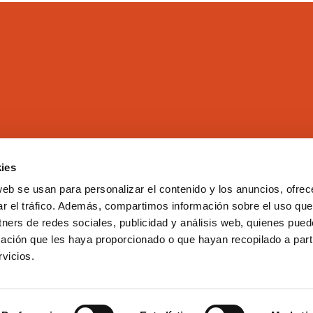
ies
El Colegio
Directorio
web se usan para personalizar el contenido y los anuncios, ofrec
Aula Virtual
Formación
ar el tráfico. Además, compartimos información sobre el uso que
Comisiones
Empleo
tners de redes sociales, publicidad y análisis web, quienes pue
Correo Web
Transparencia
ación que les haya proporcionado o que hayan recopilado a parti
Club COEV
Noticias
vicios.
Contacto