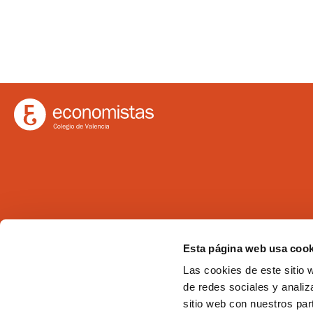
Ilustre Colegio de Economistas de Valencia
Esta página web usa cook
C/Martí 4 -3ª 46005 Valencia
Las cookies de este sitio 
Tel. 963 529 869
de redes sociales y analiz
Fax 963 528 640
sitio web con nuestros par
coev@coev.com