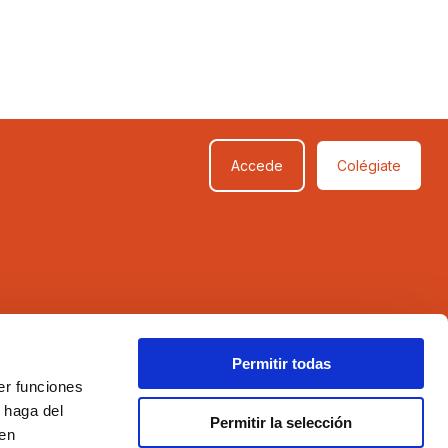
Accede
Colégiate
SÍGUENOS
Permitir todas
er funciones
 haga del
Permitir la selección
den