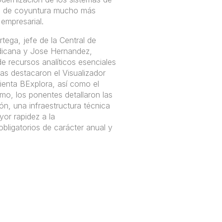
os de coyuntura mucho más
 empresarial.
ega, jefe de la Central de
dicana y Jose Hernandez,
e recursos analíticos esenciales
das destacaron el Visualizador
mienta BExplora, así como el
o, los ponentes detallaron las
ón, una infraestructura técnica
yor rapidez a la
obligatorios de carácter anual y