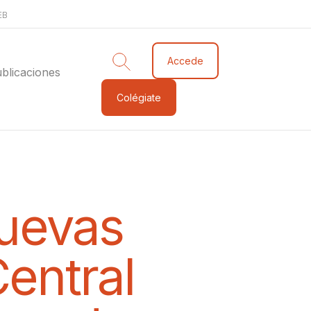
EB
Accede
blicaciones
Colégiate
nuevas
Central