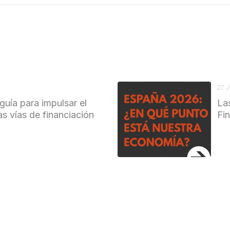
27 
guía para impulsar el
La
as vías de financiación
Fi