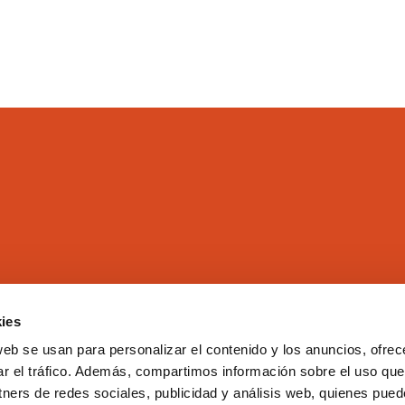
ies
El Colegio
Directorio
web se usan para personalizar el contenido y los anuncios, ofrec
Aula Virtual
Formación
ar el tráfico. Además, compartimos información sobre el uso que
Comisiones
Empleo
tners de redes sociales, publicidad y análisis web, quienes pue