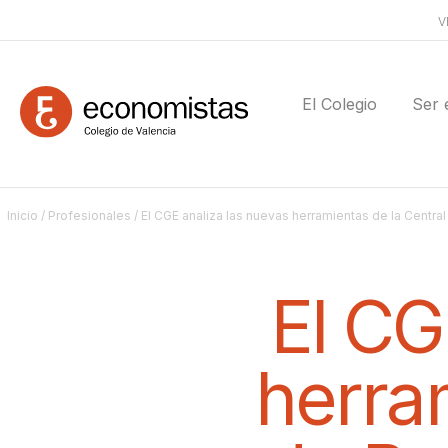
V
El Colegio
Ser 
Inicio
/
Profesionales
/ El CGE analiza las nuevas herramientas de la Centr
El CG
herram