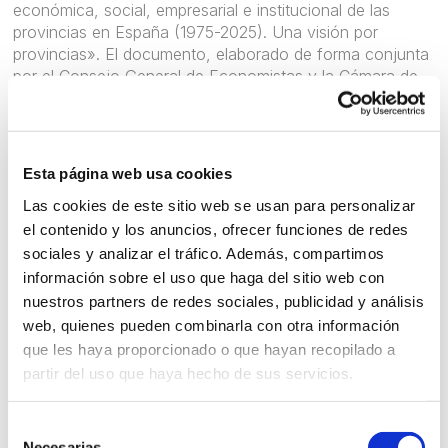
económica, social, empresarial e institucional de las
provincias en España (1975-2025). Una visión por
provincias». El documento, elaborado de forma conjunta
por el Consejo General de Economistas y la Cámara de
Comercio de España, se transmitirá a través del canal de
YouTube de la organización. A diferencia de los
habituales balances estatales o regionales, esta
investigación desciende al nivel provincial para examinar
Esta página web usa cookies
las transformaciones estructurales del mapa económico
Las cookies de este sitio web se usan para personalizar
y empresarial del país durante el último medio siglo.
el contenido y los anuncios, ofrecer funciones de redes
La apertura correrá a cargo de los presidentes Miguel
sociales y analizar el tráfico. Además, compartimos
Ángel Vázquez Taín, y José Luis Bonet. Por otra parte, la
información sobre el uso que haga del sitio web con
dirección del análisis la asumirán los directores de los
nuestros partners de redes sociales, publicidad y análisis
Servicios de Estudios de ambas instituciones, Salvador
web, quienes pueden combinarla con otra información
Marín y Raúl Mínguez Fuentes. El informe está concebido
que les haya proporcionado o que hayan recopilado a
como una herramienta orientada a optimizar la
partir del uso que haya hecho de sus servicios.
planificación de políticas públicas y la toma de decisiones
en el tejido corporativo. Durante la emisión, los autores
desgranarán las conclusiones fundamentales del
Selección
diagnóstico, ofreciendo una radiografía detallada de los
Necesarias