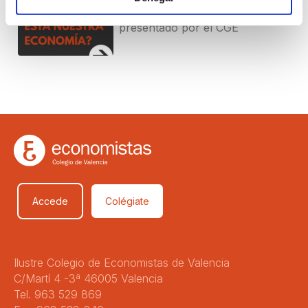
2026 del Informe Financiero
presentado por el CGE
Accede
Colégiate
Ilustre Colegio de Economistas de Valencia
C/Martí 4 -3ª 46005 Valencia
Tel. 963 529 869