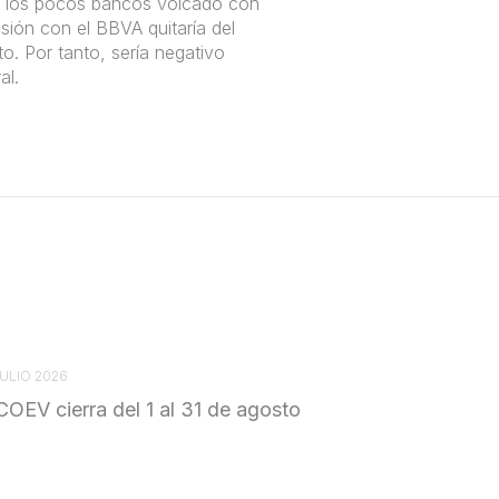
e los pocos bancos volcado con
sión con el BBVA quitaría del
. Por tanto, sería negativo
al.
JULIO 2026
COEV cierra del 1 al 31 de agosto