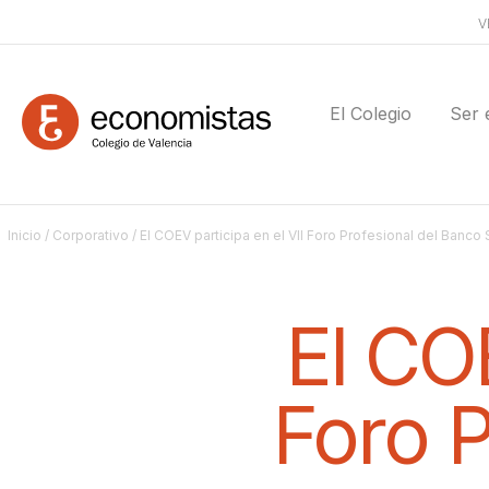
V
El Colegio
Ser 
Inicio
/
Corporativo
/ El COEV participa en el VII Foro Profesional del Banco
El COE
Foro P