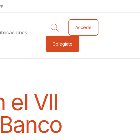
EB
Accede
blicaciones
Colégiate
 el VII
l Banco