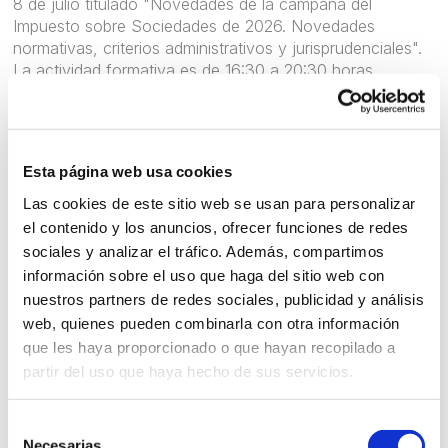
8 de julio titulado "Novedades de la campaña del
Impuesto sobre Sociedades de 2026. Novedades
normativas, criterios administrativos y jurisprudenciales".
La actividad formativa es de 16:30 a 20:30 horas
accesible tanto en modalidad presencial como por
streaming, analizará las modificaciones normativas
introducidas por la Orden Ministerial que aprueba el
modelo de declaración de 2025, así como las variaciones
Esta página web usa cookies
fiscales con efectos para los períodos impositivos de
2025 y 2026. El programa incluye el estudio del régimen
Las cookies de este sitio web se usan para personalizar
de la autoliquidación rectificativa para la subsanación de
el contenido y los anuncios, ofrecer funciones de redes
errores y el tratamiento de los datos fiscales
sociales y analizar el tráfico. Además, compartimos
proporcionados por la Administración.
información sobre el uso que haga del sitio web con
nuestros partners de redes sociales, publicidad y análisis
Las sesiones serán impartidas por José Rivaya
web, quienes pueden combinarla con otra información
Fernández Santa Eulalia, inspector coordinador de
que les haya proporcionado o que hayan recopilado a
diversos Equipos Regionales de Inspección, quien
partir del uso que haya hecho de sus servicios.
explicará cuestiones clave como las reglas de imputación
temporal, los ajustes por deterioros, la deducibilidad de
gastos financieros y la aplicación de incentivos de
Selección
ejercicios anteriores, destacando las deducciones por
Necesarias