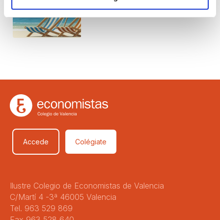
agosto
Accede
Colégiate
Ilustre Colegio de Economistas de Valencia
C/Martí 4 -3ª 46005 Valencia
Tel. 963 529 869
Fax 963 528 640