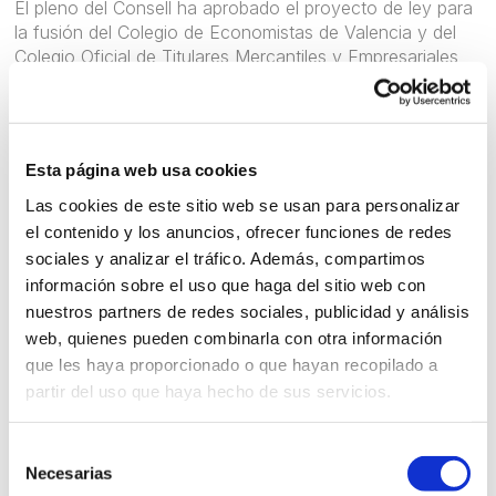
El pleno del Consell ha aprobado el proyecto de ley para
la fusión del Colegio de Economistas de Valencia y del
Colegio Oficial de Titulares Mercantiles y Empresariales
de Valencia, para crear un único Colegio con el que se
pretende facilitar una articulación asociativa más idónea
para la defensa de los intereses del conjunto de
profesionales del ámbito de la economía o de la empresa.
Esta página web usa cookies
De esta manera, se da un paso más para finalizar este
Las cookies de este sitio web se usan para personalizar
proceso cuya última fase es que las Corts Valencianes
el contenido y los anuncios, ofrecer funciones de redes
convaliden el proyecto de ley que ha salido adelante hoy
sociales y analizar el tráfico. Además, compartimos
en la reunión del Gobierno valenciano.
información sobre el uso que haga del sitio web con
La fusión de ambas instituciones en la provincia de
nuestros partners de redes sociales, publicidad y análisis
Valencia sigue una trayectoria ya iniciada en el conjunto
web, quienes pueden combinarla con otra información
de España, con la que se busca tanto mejorar el servicio
que les haya proporcionado o que hayan recopilado a
a los colegiados como a la sociedad, y se ha producido
partir del uso que haya hecho de sus servicios.
después de un proceso de redacción de estatutos
comunes y de exposición a información pública, para
Selección
que todas las personas colegiadas pudieran aportar
Necesarias
de
sugerencias.