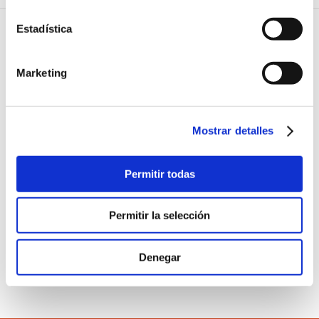
Estadística
Noticias relacionadas
Marketing
27 JULIO 2026
Hub Empresa Valencia
organiza una sesión sobre la
Mostrar detalles
importancia de las pausas para
decidir mejor
Permitir todas
27 JULIO 2026
La Cátedra Vectalia Movilidad,
la CEV y Vectalia analizarán los
Permitir la selección
retos de la movilidad laboral
Denegar