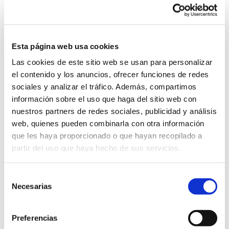
El sector del retail representa alrededor del 12 % del PIB
en las economías desarrolladas y da empleo a una de
cada seis personas en activo. Más allá de las cifras, su
verdadero impacto radica en su capacidad para anticipar
Esta página web usa cookies
y liderar los grandes cambios sociales, tecnológicos y
Las cookies de este sitio web se usan para personalizar
culturales, actuando como un auténtico laboratorio de
el contenido y los anuncios, ofrecer funciones de redes
tendencias que después se extienden a otros sectores.
sociales y analizar el tráfico. Además, compartimos
El sector vive una auténtica revolución. Los
información sobre el uso que haga del sitio web con
consumidores están más informados y son más
nuestros partners de redes sociales, publicidad y análisis
exigentes: ya no buscan solo productos, sino
web, quienes pueden combinarla con otra información
experiencias, coherencia y valores. Aunque el comercio
que les haya proporcionado o que hayan recopilado a
electrónico sigue creciendo, más del 80 % de las
partir del uso que haya hecho de sus servicios.
decisiones de compra todavía se inician en el entorno
físico, y el 73 % de los consumidores combina canales
físicos y digitales antes de tomar una decisión final.
Selección
Necesarias
de
consentimiento
Más información
Preferencias