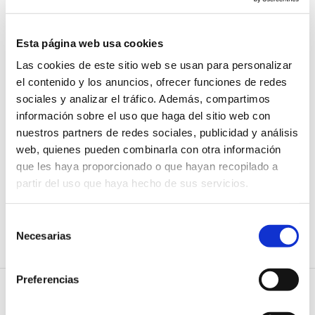
crear un Directorio de Economistas Expertos en
Reestructuración de nuestra organización colegial.
Esta página web usa cookies
Este directorio permitirá a los profesionales economistas
Las cookies de este sitio web se usan para personalizar
colegiados formar parte de él, si así lo desean, de cara a
el contenido y los anuncios, ofrecer funciones de redes
promover y facilitar la prestación de servicios
sociales y analizar el tráfico. Además, compartimos
relacionados con la reestructuración por los
profesionales de la economía y la empresa.
información sobre el uso que haga del sitio web con
nuestros partners de redes sociales, publicidad y análisis
Además, estará disponible en la página web del CGE y
web, quienes pueden combinarla con otra información
podrá ser facilitado a los distintos órganos de la
que les haya proporcionado o que hayan recopilado a
Administración de Justicia, entidades financieras,
partir del uso que haya hecho de sus servicios.
organizaciones empresariales, Consejos Generales de
otras profesiones y otras entidades que puedan actuar
como prescriptores de que nuestro colectivo encaja
Selección
perfectamente con esta figura de experto.
Necesarias
de
consentimiento
Preferencias
Noticias relacionadas