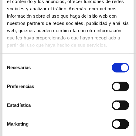
el contenido y los anuncios, ofrecer funciones de redes
espacio de la Cámara de Comercio de Valencia ‘The
sociales y analizar el tráfico. Además, compartimos
Terminal Hub’. La inscripción es gratuita y está abierto a
información sobre el uso que haga del sitio web con
todos los sectores interesados.
nuestros partners de redes sociales, publicidad y análisis
web, quienes pueden combinarla con otra información
Más información
que les haya proporcionado o que hayan recopilado a
partir del uso que haya hecho de sus servicios.
Selección
Necesarias
de
Noticias relacionadas
consentimiento
Preferencias
27 JULIO 2026
Hub Empresa Valencia
organiza una sesión sobre la
Estadística
importancia de las pausas para
decidir mejor
Marketing
27 JULIO 2026
La Cátedra Vectalia Movilidad,