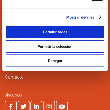
C/Martí 4 -3ª 46005 Valencia
Tel. 963 529 869
Fax 963 528 640
Mostrar detalles
coev@coev.com
Permitir todas
El Colegio
Directorio
Aula Virtual
Formación
Permitir la selección
Comisiones
Empleo
Denegar
Correo Web
Transparencia
Club COEV
Noticias
Contacto
SÍGUENOS