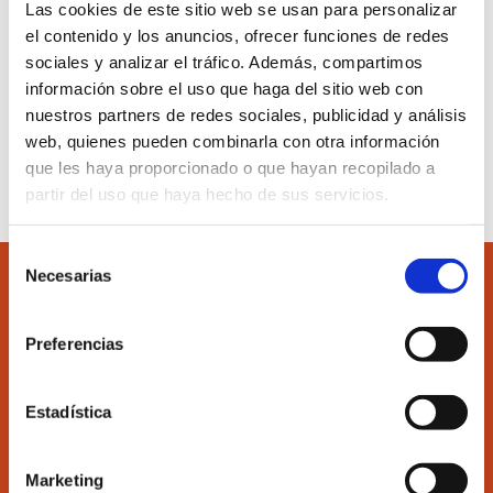
Las cookies de este sitio web se usan para personalizar
el contenido y los anuncios, ofrecer funciones de redes
sociales y analizar el tráfico. Además, compartimos
información sobre el uso que haga del sitio web con
nuestros partners de redes sociales, publicidad y análisis
Volver a Aula Virtual
web, quienes pueden combinarla con otra información
que les haya proporcionado o que hayan recopilado a
partir del uso que haya hecho de sus servicios.
Selección
Necesarias
de
consentimiento
Preferencias
Accede
Colégiate
Estadística
Ilustre Colegio de Economistas de Valencia
Marketing