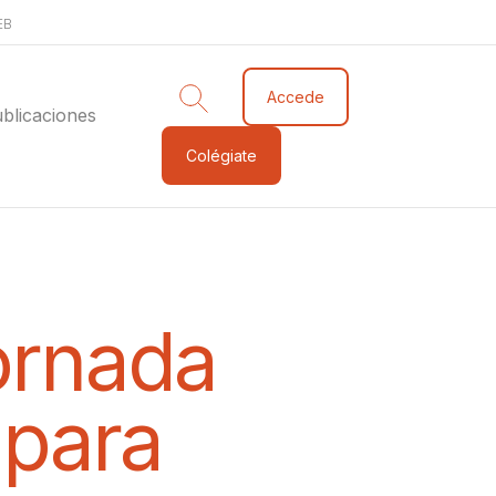
EB
Accede
blicaciones
Colégiate
ornada
 para