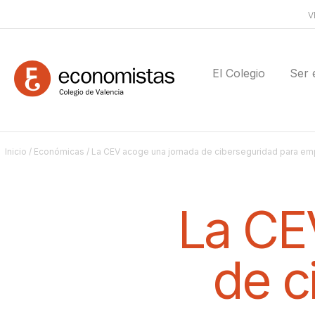
V
El Colegio
Ser 
Inicio
/
Económicas
/ La CEV acoge una jornada de ciberseguridad para e
La CE
de c