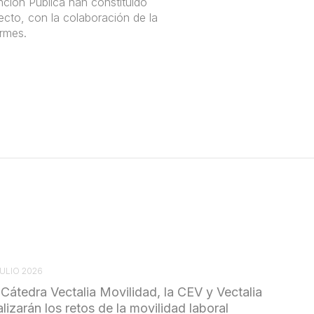
unción Pública han constituido
ecto, con la colaboración de la
ermes.
JULIO 2026
 Cátedra Vectalia Movilidad, la CEV y Vectalia
lizarán los retos de la movilidad laboral