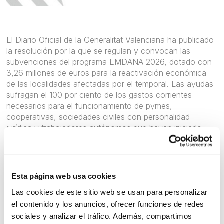
El Diario Oficial de la Generalitat Valenciana ha publicado
la resolución por la que se regulan y convocan las
subvenciones del programa EMDANA 2026, dotado con
3,26 millones de euros para la reactivación económica
de las localidades afectadas por el temporal. Las ayudas
sufragan el 100 por ciento de los gastos corrientes
necesarios para el funcionamiento de pymes,
cooperativas, sociedades civiles con personalidad
jurídica y trabajadores autónomos que hayan iniciado
una nueva actividad económica mediante su alta en el
IAE con posterioridad al 1 de noviembre de 2024. El
certamen, regulado bajo el régimen europeo de minimis,
establece una cuantía máxima de 20.000 euros por
Esta página web usa cookies
solicitud y es incompatible con el programa general
Las cookies de este sitio web se usan para personalizar
EMPYME 2026, quedando excluidas las empresas
el contenido y los anuncios, ofrecer funciones de redes
públicas, entidades sin ánimo de lucro, sociedades sin
personalidad jurídica, comunidades de bienes y
sociales y analizar el tráfico. Además, compartimos