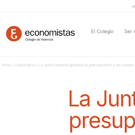
V
El Colegio
Ser 
Inicio
/
Corporativo
/ La Junta General aprueba el presupuesto y las cuotas
La Jun
presup