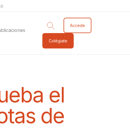
EB
Accede
blicaciones
Colégiate
ueba el
otas de