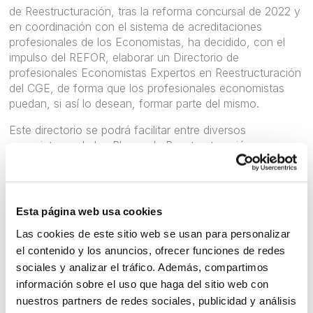
de Reestructuración, tras la reforma concursal de 2022 y
en coordinación con el sistema de acreditaciones
profesionales de los Economistas, ha decidido, con el
impulso del REFOR, elaborar un Directorio de
profesionales Economistas Expertos en Reestructuración
del CGE, de forma que los profesionales economistas
puedan, si así lo desean, formar parte del mismo.
Este directorio se podrá facilitar entre diversos
prescriptores de los Planes de Reestructuración:
Magistrados y Jueces; Abogacía y otros profesionales
de la Justicia; Empresariado; Cámaras de Comercio;
ámbito Financiero y Bancario, etc...
Esta página web usa cookies
Las personas físicas que quieran acceder al registro
deberán pertenecer a uno de los Registros del Consejo
Las cookies de este sitio web se usan para personalizar
General de Economistas y tener 20 horas de formación
el contenido y los anuncios, ofrecer funciones de redes
específica obtenida en cursos que versen, en todo o en
sociales y analizar el tráfico. Además, compartimos
parte, sobre planes de reestructuración, que hayan sido
información sobre el uso que haga del sitio web con
homologados por el REFOR o Colegio de Economistas o
nuestros partners de redes sociales, publicidad y análisis
de Titulares Mercantiles, o acreditar que se ha elaborado