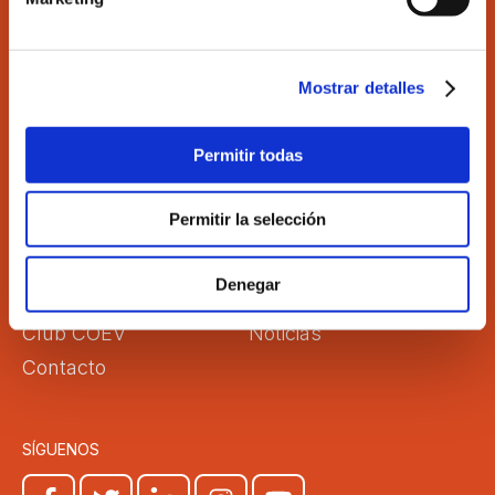
Ilustre Colegio de Economistas de Valencia
C/Martí 4 -3ª 46005 Valencia
Tel. 963 529 869
Fax 963 528 640
Mostrar detalles
coev@coev.com
Permitir todas
El Colegio
Directorio
Permitir la selección
Aula Virtual
Formación
Comisiones
Empleo
Denegar
Correo Web
Transparencia
Club COEV
Noticias
Contacto
SÍGUENOS