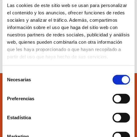
Las cookies de este sitio web se usan para personalizar
Ver más información del curso pulsando el
siguiente
el contenido y los anuncios, ofrecer funciones de redes
enlace.
sociales y analizar el tráfico. Además, compartimos
información sobre el uso que haga del sitio web con
nuestros partners de redes sociales, publicidad y análisis
web, quienes pueden combinarla con otra información
Inscribirse al curso
que les haya proporcionado o que hayan recopilado a
partir del uso que haya hecho de sus servicios.
Selección
Necesarias
de
consentimiento
Preferencias
Accede
Colégiate
Estadística
Marketing