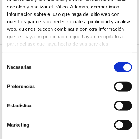
el 5 de marzo.
sociales y analizar el tráfico. Además, compartimos
información sobre el uso que haga del sitio web con
Cabe la posibilidad, como en ediciones anteriores, de que
nuestros partners de redes sociales, publicidad y análisis
la prueba pueda celebrarse en la sede del Colegio de
web, quienes pueden combinarla con otra información
Economistas de Valencia entre otras.
que les haya proporcionado o que hayan recopilado a
partir del uso que haya hecho de sus servicios.
Selección
Noticias relacionadas
Necesarias
de
consentimiento
27 JULIO 2026
Preferencias
El CGE presenta la nueva guía
para impulsar el crecimiento
sostenible y las vías de
Estadística
financiación de las firmas de
auditoría
Marketing
27 JULIO 2026
Las cinco cifras clave para