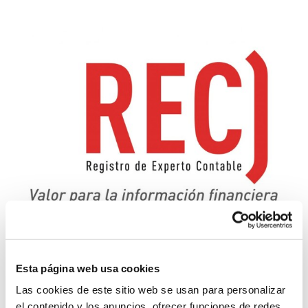
Esta página web usa cookies
El Consejo General de Economistas ha informado de la
nueva convocatoria del examen de Experto Contable
Las cookies de este sitio web se usan para personalizar
(REC). El periodo de inscripción se ha establecido hasta
el contenido y los anuncios, ofrecer funciones de redes