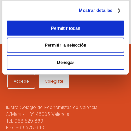
2026 del Informe Financiero
presentado por el CGE
Mostrar detalles
Permitir todas
Permitir la selección
Denegar
Accede
Colégiate
Ilustre Colegio de Economistas de Valencia
C/Martí 4 -3ª 46005 Valencia
Tel. 963 529 869
Fax 963 528 640