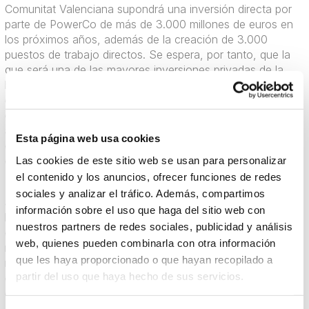
Comunitat Valenciana supondrá una inversión directa por
parte de PowerCo de más de 3.000 millones de euros en
los próximos años, además de la creación de 3.000
puestos de trabajo directos. Se espera, por tanto, que la
que será una de las mayores inversiones privadas de la
historia de la Comunitat tenga una importante repercusión
directa en la economía valenciana en términos de PIB y
generación de riqueza, pero también en la creación de
actividad económica y empleo en torno a las necesidades
Esta página web usa cookies
de su planta en Sagunto, cuyo objetivo es contar con la
colaboración y los servicios de las empresas valencianas.
Las cookies de este sitio web se usan para personalizar
el contenido y los anuncios, ofrecer funciones de redes
Por ese motivo, la empresa PowerCo ofrece la posibilidad
sociales y analizar el tráfico. Además, compartimos
a las empresas valencianas de entrar a formar parte de la
información sobre el uso que haga del sitio web con
base de datos de posibles proveedores del departamento
nuestros partners de redes sociales, publicidad y análisis
de compras de PowerCo. El formulario no supone en
web, quienes pueden combinarla con otra información
ningún caso que la empresa quede dada de alta en el
que les haya proporcionado o que hayan recopilado a
registro oficial de proveedores del grupo Volkswagen, sino
partir del uso que haya hecho de sus servicios.
que actuará como repositorio y base de datos de
empresas interesadas en trabajar con esta entidad.