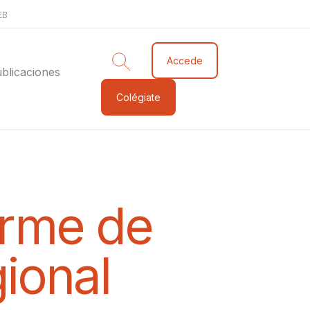
EB
Accede
blicaciones
Colégiate
orme de
ional