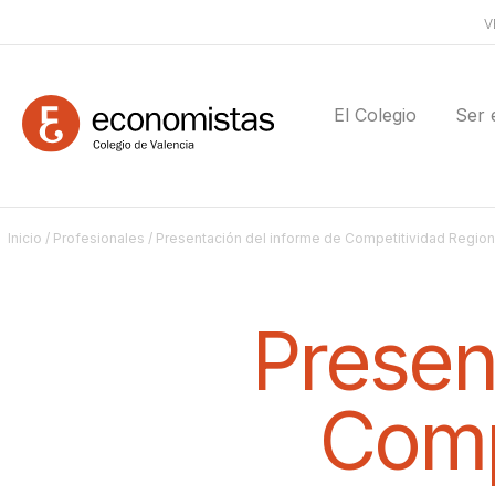
V
El Colegio
Ser 
Inicio
/
Profesionales
/ Presentación del informe de Competitividad Region
Presen
Comp