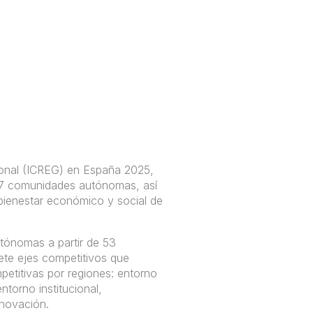
ional (ICREG) en España 2025,
s 17 comunidades autónomas, así
bienestar económico y social de
tónomas a partir de 53
iete ejes competitivos que
mpetitivas por regiones: entorno
torno institucional,
nnovación.