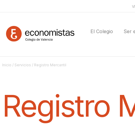
V
El Colegio
Ser 
Inicio
/
Servicios
/ Registro Mercantil
Registro M