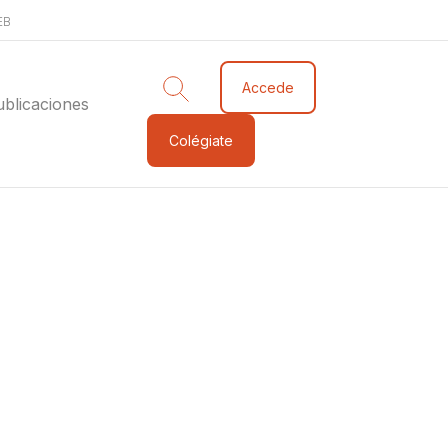
EB
Accede
ublicaciones
Colégiate