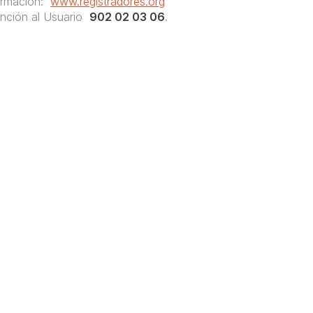
ormación:
www.registradores.org
ención al Usuario
902 02 03 06
.