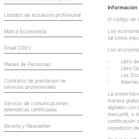
Información
Listados de actuación profesional
El código de c
Los economist
Marca Economista
tal como impo
Email COEV
Los economist
- Libro de I
Planes de Pensiones
- Libro Dia
- Las Socied
Contratos de prestación de
- Además las 
servicios profesionales
La presentaci
manera gratui
Servicio de comunicaciones
digitales con
telemáticas certificadas
mercantil, o 
certificación
Revista y Newsletter
expedición del