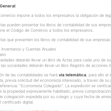
 General
omercio impone a todos los empresarios la obligación de legali
as pueden presentar los libros de contabilidad de sus empresas
ne el Código de Comercio a todos los empresarios.
as que presenten los libros de contabilidad de sus empresas 
nventarios y Cuentas Anuales
rio
ades deberán llevar un libro de Actas para cada uno de su
sociedades deberán llevar un libro Registro de acciones no
ón de las contabilidades se hará
vía telemática
, para ello el
ta, previa solicitud del economista interesado, a través de s
 referencia: “Economista Colegiado”. La expedición se verific
de la propiedad expresamente habilitado, previa comprobación 
 de colegiación expedida por su colegio y cuya fecha de emisi
 certificado digital.