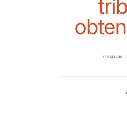
tri
obten
PRESENCIAL
/