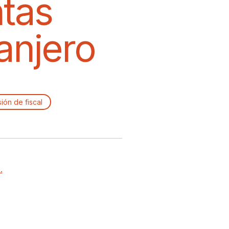
ntas
anjero
ión de fiscal
.