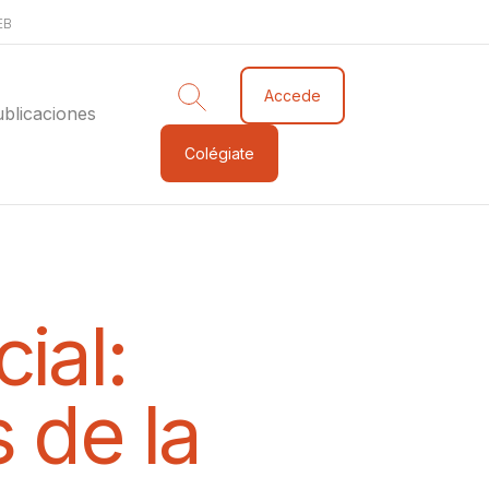
EB
Accede
blicaciones
Colégiate
ial:
 de la