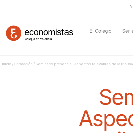
V
El Colegio
Ser 
Inicio
/
Formación
/ Seminario presencial: Aspectos relevantes de la tributa
Sem
Aspec