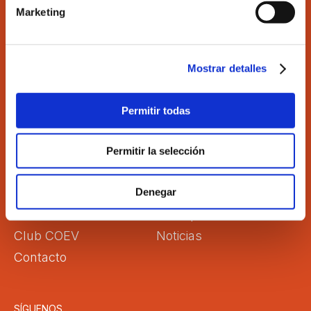
Marketing
Ilustre Colegio de Economistas de Valencia
C/Martí 4 -3ª 46005 Valencia
Tel. 963 529 869
Mostrar detalles
Fax 963 528 640
coev@coev.com
Permitir todas
El Colegio
Directorio
Permitir la selección
Aula Virtual
Formación
Comisiones
Empleo
Denegar
Correo Web
Transparencia
Club COEV
Noticias
Contacto
SÍGUENOS