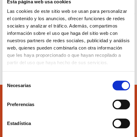
Comisión de contabilidad y auditoría
Esta página web usa cookies
HORAS)
Las cookies de este sitio web se usan para personalizar
el contenido y los anuncios, ofrecer funciones de redes
Ver más información del curso pulsando el
siguiente
sociales y analizar el tráfico. Además, compartimos
enlace.
información sobre el uso que haga del sitio web con
nuestros partners de redes sociales, publicidad y análisis
web, quienes pueden combinarla con otra información
que les haya proporcionado o que hayan recopilado a
Inscribirse al curso
partir del uso que haya hecho de sus servicios.
Selección
Necesarias
de
consentimiento
Preferencias
Estadística
Accede
Colégiate