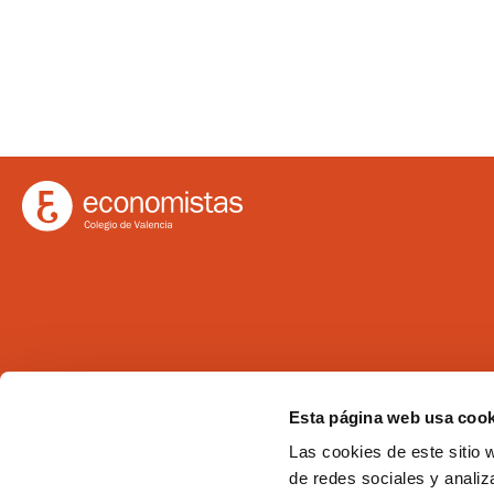
Ilustre Colegio de Economistas de Valencia
Esta página web usa cook
C/Martí 4 -3ª 46005 Valencia
Las cookies de este sitio 
Tel. 963 529 869
de redes sociales y analiz
Fax 963 528 640