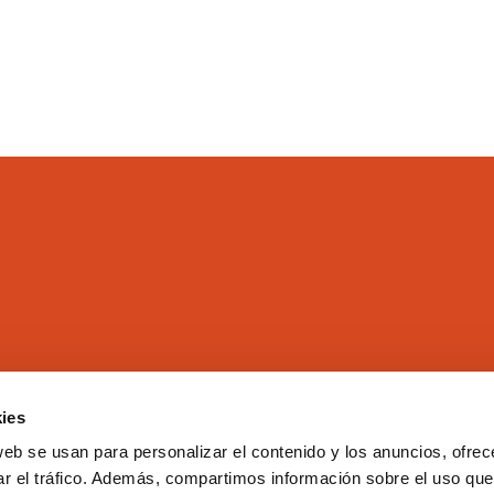
ies
El Colegio
Directorio
web se usan para personalizar el contenido y los anuncios, ofrec
Aula Virtual
Formación
ar el tráfico. Además, compartimos información sobre el uso que
Comisiones
Empleo