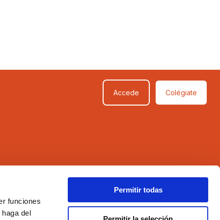
Accede
Colégiate
SÍGUENOS
Permitir todas
er funciones
 haga del
Permitir la selección