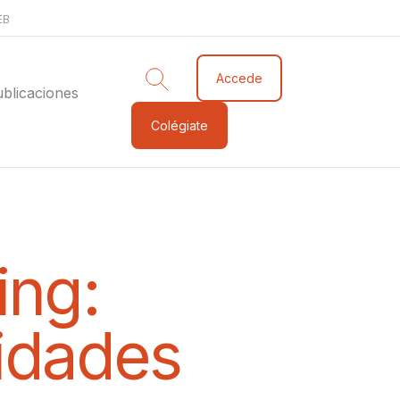
EB
Accede
blicaciones
Colégiate
ing:
tidades