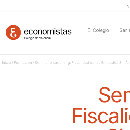
V
El Colegio
Ser 
Inicio
/
Formación
/ Seminario streaming: Fiscalidad de las Entidades Sin Á
Sem
Fiscal