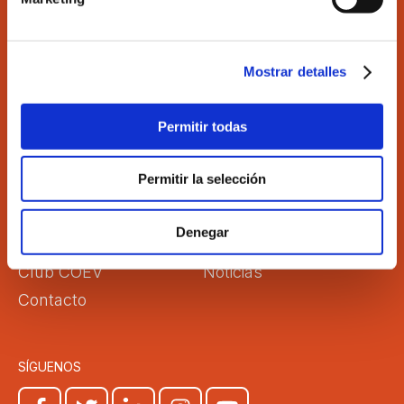
Ilustre Colegio de Economistas de Valencia
C/Martí 4 -3ª 46005 Valencia
Tel. 963 529 869
Fax 963 528 640
Mostrar detalles
coev@coev.com
Permitir todas
El Colegio
Directorio
Permitir la selección
Aula Virtual
Formación
Comisiones
Empleo
Denegar
Correo Web
Transparencia
Club COEV
Noticias
Contacto
SÍGUENOS