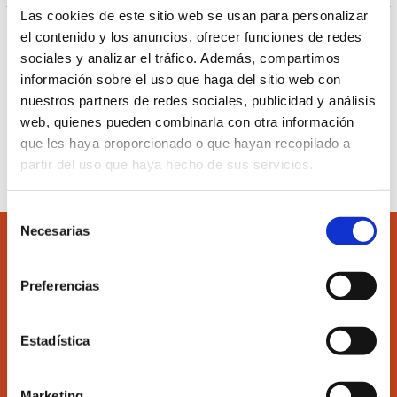
Las cookies de este sitio web se usan para personalizar
Ver más información del curso pulsando el
siguiente
el contenido y los anuncios, ofrecer funciones de redes
enlace.
sociales y analizar el tráfico. Además, compartimos
información sobre el uso que haga del sitio web con
nuestros partners de redes sociales, publicidad y análisis
web, quienes pueden combinarla con otra información
Inscribirse al curso
que les haya proporcionado o que hayan recopilado a
partir del uso que haya hecho de sus servicios.
Selección
Necesarias
de
consentimiento
Preferencias
Accede
Colégiate
Estadística
Marketing