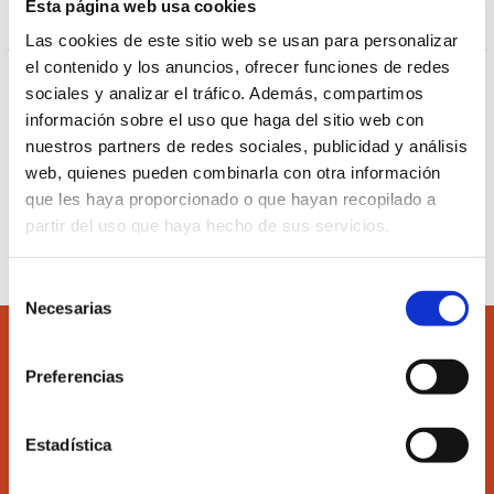
Comisión de relaciones laborales
Esta página web usa cookies
HORAS)
Las cookies de este sitio web se usan para personalizar
el contenido y los anuncios, ofrecer funciones de redes
Ver más información del curso pulsando el
siguiente
sociales y analizar el tráfico. Además, compartimos
enlace.
información sobre el uso que haga del sitio web con
nuestros partners de redes sociales, publicidad y análisis
web, quienes pueden combinarla con otra información
que les haya proporcionado o que hayan recopilado a
Inscribirse al curso
partir del uso que haya hecho de sus servicios.
Selección
Necesarias
de
consentimiento
Preferencias
Estadística
Accede
Colégiate