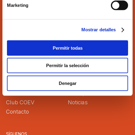
Marketing
Ilustre Colegio de Economistas de Valencia
C/Martí 4 -3ª 46005 Valencia
Tel. 963 529 869
Mostrar detalles
Fax 963 528 640
coev@coev.com
Permitir todas
El Colegio
Directorio
Permitir la selección
Aula Virtual
Formación
Comisiones
Empleo
Denegar
Correo Web
Transparencia
Club COEV
Noticias
Contacto
SÍGUENOS