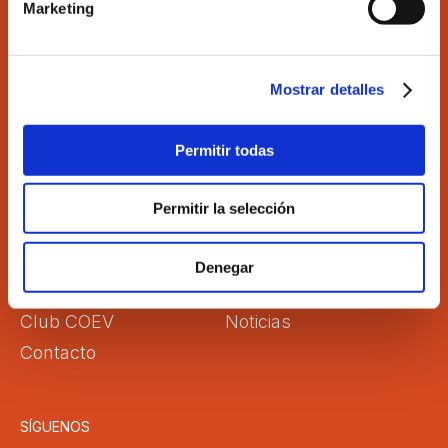
Marketing
Ilustre Colegio de Economistas de Valencia
C/Martí 4 -3ª 46005 Valencia
Tel. 963 529 869
Mostrar detalles
Fax 963 528 640
coev@coev.com
Permitir todas
El Colegio
Directorio
Permitir la selección
Aula Virtual
Formación
Comisiones
Empleo
Denegar
Correo Web
Transparencia
Club COEV
Noticias
Contacto
SÍGUENOS