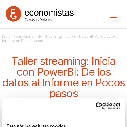
Inicio
/
Formación
/ Taller streaming: Inicia con PowerBI: De los datos al
Informe en Pocos pasos
Taller streaming: Inicia
con PowerBI: De los
datos al Informe en Pocos
pasos
WEBINAR
/ DESDE EL 21/10/2025 09:30 HASTA 28/10/2025 12:30 (6
HORAS)
Comisión de nuevas tecnologías y economía digital
Esta página web usa cookies