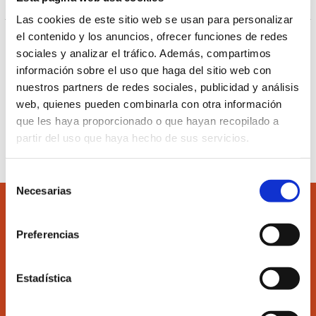
Las cookies de este sitio web se usan para personalizar
el contenido y los anuncios, ofrecer funciones de redes
Ver más información del curso pulsando el
siguiente
sociales y analizar el tráfico. Además, compartimos
enlace.
información sobre el uso que haga del sitio web con
nuestros partners de redes sociales, publicidad y análisis
web, quienes pueden combinarla con otra información
Inscribirse al curso
que les haya proporcionado o que hayan recopilado a
partir del uso que haya hecho de sus servicios.
Selección
Necesarias
de
consentimiento
Preferencias
Accede
Colégiate
Estadística