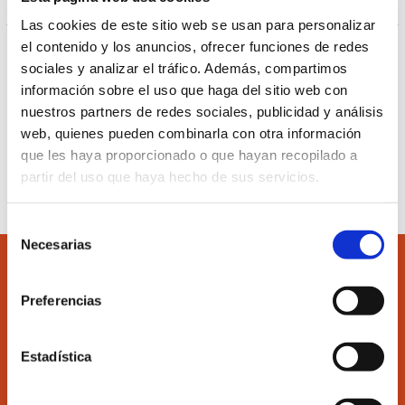
Las cookies de este sitio web se usan para personalizar
el contenido y los anuncios, ofrecer funciones de redes
Ver más información del curso pulsando el
siguiente
sociales y analizar el tráfico. Además, compartimos
enlace.
información sobre el uso que haga del sitio web con
nuestros partners de redes sociales, publicidad y análisis
web, quienes pueden combinarla con otra información
Inscribirse al curso
que les haya proporcionado o que hayan recopilado a
partir del uso que haya hecho de sus servicios.
Selección
Necesarias
de
consentimiento
Preferencias
Accede
Colégiate
Estadística