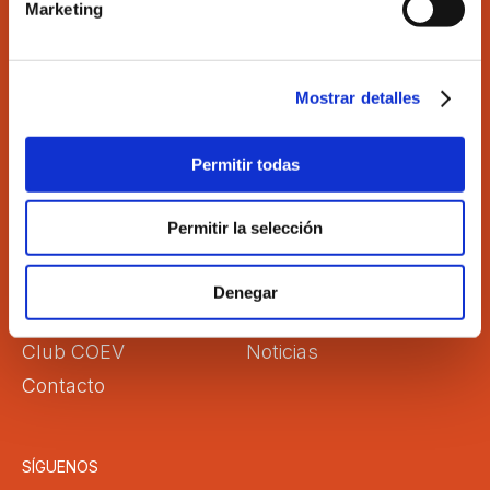
Marketing
Ilustre Colegio de Economistas de Valencia
C/Martí 4 -3ª 46005 Valencia
Tel. 963 529 869
Mostrar detalles
Fax 963 528 640
coev@coev.com
Permitir todas
El Colegio
Directorio
Permitir la selección
Aula Virtual
Formación
Comisiones
Empleo
Denegar
Correo Web
Transparencia
Club COEV
Noticias
Contacto
SÍGUENOS