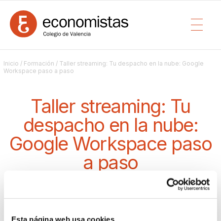
Inicio
/
Formación
/ Taller streaming: Tu despacho en la nube: Google
Workspace paso a paso
Taller streaming: Tu
despacho en la nube:
Google Workspace paso
a paso
WEBINAR
/ DESDE EL 13/01/2026 09:30 HASTA 20/01/2026 12:30 (6
HORAS)
Comisión de nuevas tecnologías y economía digital
Esta página web usa cookies