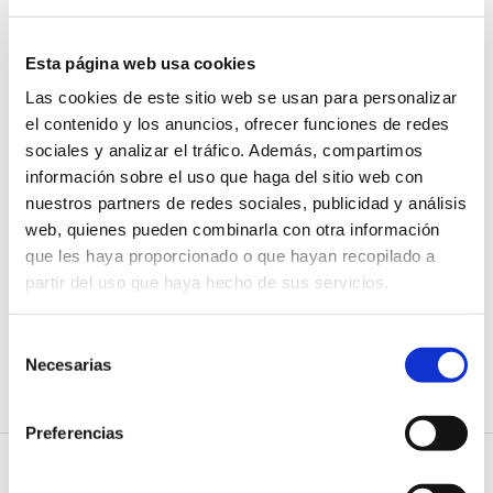
hasta el 10% en determinadas ramas formativas a los
economistas.
Esta página web usa cookies
El acuerdo exige que, para poder beneficiarse de los
descuentos, la persona colegiada debe pertenecer al
Las cookies de este sitio web se usan para personalizar
COEV con una anterioridad de, mínimo, un año antes de
el contenido y los anuncios, ofrecer funciones de redes
la fecha en la que se realice la reserva de plaza en la
sociales y analizar el tráfico. Además, compartimos
universidad.
información sobre el uso que haga del sitio web con
Asimismo, no podrá en ningún caso, beneficiarse de las
nuestros partners de redes sociales, publicidad y análisis
condiciones favorables los nuevos miembros que se
web, quienes pueden combinarla con otra información
hayan dado de alta en el colegio durante el proceso de
que les haya proporcionado o que hayan recopilado a
admisión en la universidad o con posterioridad a este.
partir del uso que haya hecho de sus servicios.
Para solicitar información, los colegiados podrán enviar
un mail a
uecorporate@universidadeuropea.es
o
Selección
inscribirse en este formulario que esta personalizado para
Necesarias
de
el COEV:
COEV - Solicitud de información UE
consentimiento
Preferencias