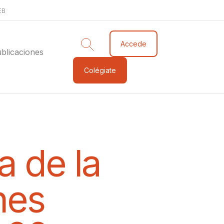
EB
Accede
blicaciones
Colégiate
a de la
nes