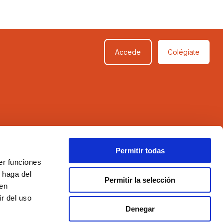
Accede
Colégiate
SÍGUENOS
Permitir todas
er funciones
 haga del
Permitir la selección
den
r del uso
Denegar
Aviso legal
Política de privacidad
Política de cookies
Compromiso con la protección de datos personales