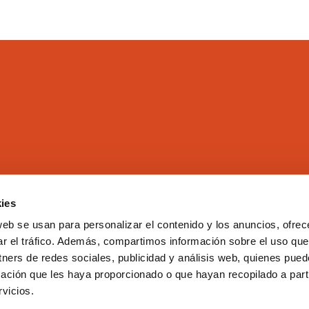
ies
El Colegio
Directorio
web se usan para personalizar el contenido y los anuncios, ofrec
Aula Virtual
Formación
ar el tráfico. Además, compartimos información sobre el uso que
Comisiones
Empleo
tners de redes sociales, publicidad y análisis web, quienes pue
Correo Web
Transparencia
ación que les haya proporcionado o que hayan recopilado a parti
Club COEV
Noticias
vicios.