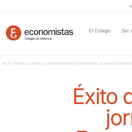
V
El Colegio
Ser 
Inicio
/
Noticias
/ Éxito de convocatoria de la jornada de Jóvenes Economis
Éxito 
jo