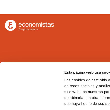
Ilustre Colegio de Economistas de Valencia
Esta página web usa cook
C/Martí 4 -3ª 46005 Valencia
Las cookies de este sitio 
Tel. 963 529 869
de redes sociales y analiz
Fax 963 528 640
sitio web con nuestros par
coev@coev.com
combinarla con otra inform
que haya hecho de sus ser