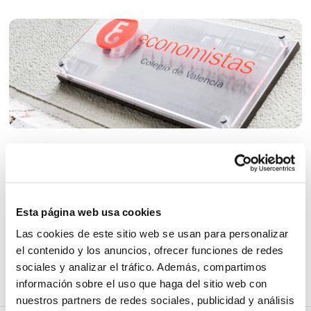
La Junta de Gobierno del COEV acordó la exención de la
Esta página web usa cookies
cuota colegial del cuarto trimestre de 2024 y del primer
trimestre de 2025 para aquellas personas que se han
Las cookies de este sitio web se usan para personalizar
visto afectadas por la DANA.
el contenido y los anuncios, ofrecer funciones de redes
sociales y analizar el tráfico. Además, compartimos
Más información
información sobre el uso que haga del sitio web con
nuestros partners de redes sociales, publicidad y análisis