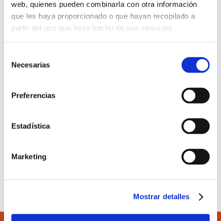
web, quienes pueden combinarla con otra información
que les haya proporcionado o que hayan recopilado a
Noticias relacionadas
partir del uso que haya hecho de sus servicios.
Selección
29 ABRIL 2026
Necesarias
El COEV firma un convenio
de
con la Universidad Europea
consentimiento
con descuentos del 10% para
economistas
Preferencias
29 ABRIL 2026
Estadística
XII Jornada de Auditoría del
sector público
Marketing
Mostrar detalles