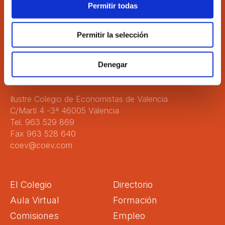
Permitir todas
Permitir la selección
Accede
Colégiate
Denegar
Ilustre Colegio de Economistas de Valencia
C/Martí 4 -3ª 46005 Valencia
Tel. 963 529 869
Fax 963 528 640
coev@coev.com
El Colegio
Directorio
Aula Virtual
Formación
Comisiones
Empleo