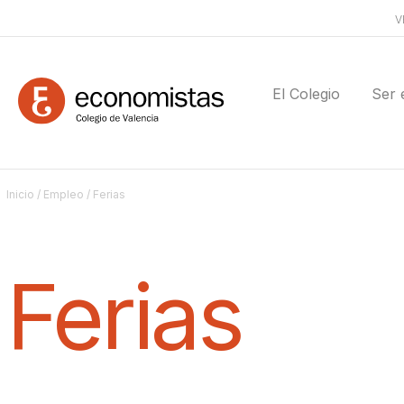
V
El Colegio
Ser 
Inicio
/
Empleo
/ Ferias
Ferias