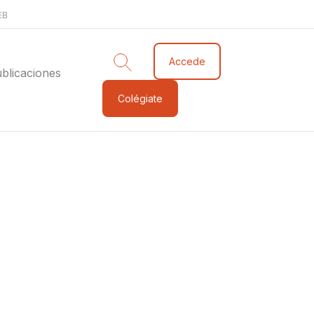
EB
Accede
blicaciones
Colégiate