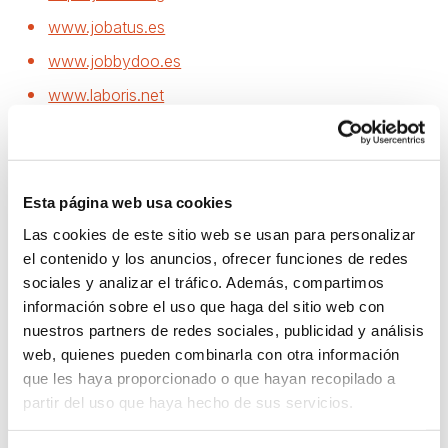
www.jobatus.es
www.jobbydoo.es
www.laboris.net
www.manpower.es
www.mercadis.com
www.michaelpage.es
Esta página web usa cookies
www.monster.es
Las cookies de este sitio web se usan para personalizar
el contenido y los anuncios, ofrecer funciones de redes
www.oficinaempleo.com
sociales y analizar el tráfico. Además, compartimos
www.opcionempleo.com
información sobre el uso que haga del sitio web con
nuestros partners de redes sociales, publicidad y análisis
www.opositor.com
web, quienes pueden combinarla con otra información
www.primerempleo.com
que les haya proporcionado o que hayan recopilado a
www.randstad.es
partir del uso que haya hecho de sus servicios.
www.sinexperiencia.com