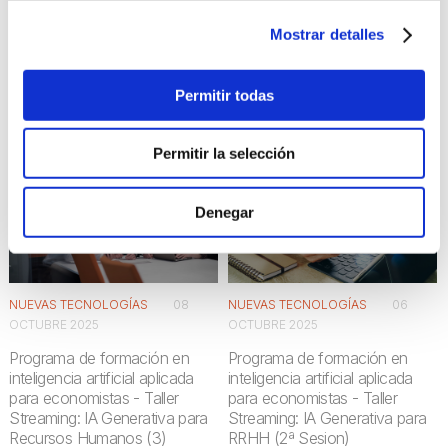
Programa de formación en
Programa de formación en
inteligencia artificial aplicada
inteligencia artificial aplicada
Mostrar detalles
para economistas -IA para
para economistas - Taller en
mejorar la productividad en las
Streaming: Uso etico y legal de
empresas
la IA
Permitir todas
Permitir la selección
Denegar
NUEVAS TECNOLOGÍAS
08
NUEVAS TECNOLOGÍAS
06
OCTUBRE 2025
OCTUBRE 2025
Programa de formación en
Programa de formación en
inteligencia artificial aplicada
inteligencia artificial aplicada
para economistas - Taller
para economistas - Taller
Streaming: IA Generativa para
Streaming: IA Generativa para
Recursos Humanos (3)
RRHH (2ª Sesion)