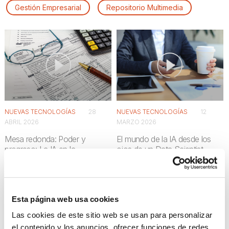
Gestión Empresarial
Repositorio Multimedia
NUEVAS TECNOLOGÍAS
28
NUEVAS TECNOLOGÍAS
12
ABRIL 2026
MARZO 2026
Mesa redonda: Poder y
El mundo de la IA desde los
progreso: La IA en la
ojos de un Data Scientist
encrucijada
Esta página web usa cookies
Las cookies de este sitio web se usan para personalizar
el contenido y los anuncios, ofrecer funciones de redes