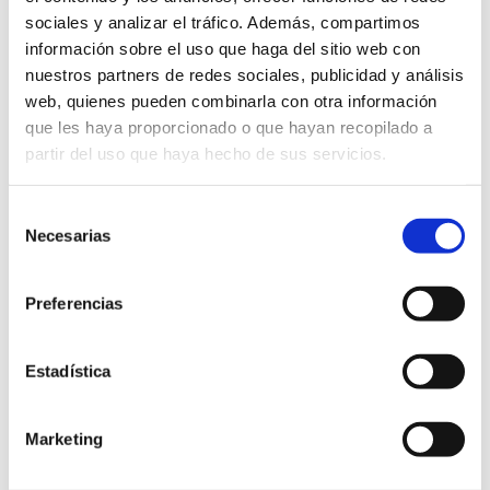
sociales y analizar el tráfico. Además, compartimos
información sobre el uso que haga del sitio web con
nuestros partners de redes sociales, publicidad y análisis
NUEVAS TECNOLOGÍAS
20
NUEVAS TECNOLOGÍAS
16
web, quienes pueden combinarla con otra información
OCTUBRE 2025
OCTUBRE 2025
que les haya proporcionado o que hayan recopilado a
Programa de formación en
Programa de formación en
partir del uso que haya hecho de sus servicios.
inteligencia artificial aplicada
inteligencia artificial aplicada
para economistas - IA para
para economistas - IA
mejorar la productividad en las
Selección
Generativa para Marketing
empresas
Necesarias
de
consentimiento
Preferencias
Estadística
Marketing
NUEVAS TECNOLOGÍAS
15
NUEVAS TECNOLOGÍAS
13
OCTUBRE 2025
OCTUBRE 2025