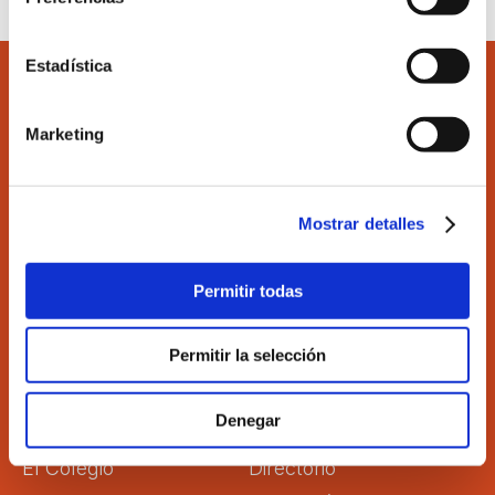
Estadística
Marketing
Accede
Colégiate
Mostrar detalles
Ilustre Colegio de Economistas de Valencia
Permitir todas
C/Martí 4 -3ª 46005 Valencia
Tel. 963 529 869
Fax 963 528 640
Permitir la selección
coev@coev.com
Denegar
El Colegio
Directorio