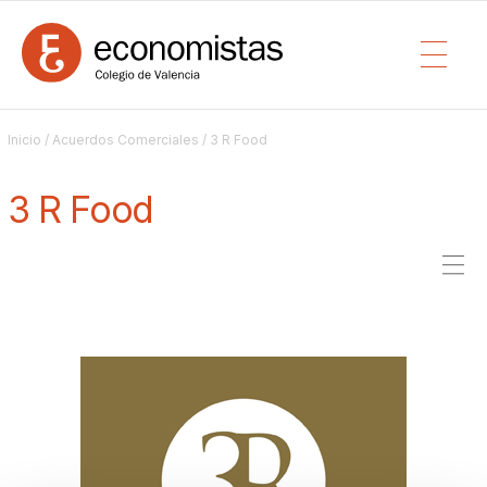
Inicio
/
Acuerdos Comerciales
/ 3 R Food
3 R Food