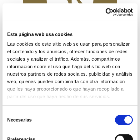
Esta página web usa cookies
Las cookies de este sitio web se usan para personalizar
el contenido y los anuncios, ofrecer funciones de redes
sociales y analizar el tráfico. Además, compartimos
3 R Food , empresa valenciana especializada en
información sobre el uso que haga del sitio web con
salazones gourmet ofrece casi un un 60% en todas tus
nuestros partners de redes sociales, publicidad y análisis
compras de una selección de salazones gourmet de 3 R
Food, elaborados artesanalmente sin conservantes ni
web, quienes pueden combinarla con otra información
colorantes. Unos salazones que preservan todo el sabor
que les haya proporcionado o que hayan recopilado a
natural de antaño. Para que disfrutes de lo auténtico, de
partir del uso que haya hecho de sus servicios.
lo de verdad
, con los que rememorarás sabores tan
clásicos valencianos como los capelláns. ¡Buen
Selección
provecho!
Necesarias
de
https://salazones.es/colectivo-coev/
consentimiento
Preferencias