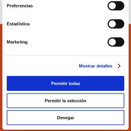
Más información
Preferencias
Estadística
Marketing
Accede
Colégiate
Mostrar detalles
Permitir todas
Ilustre Colegio de Economistas de Valencia
C/Martí 4 -3ª 46005 Valencia
Tel. 963 529 869
Permitir la selección
Fax 963 528 640
coev@coev.com
Denegar