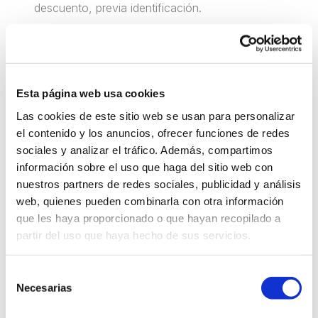
descuento, previa identificación.
Ofrecemos Servicio de almacenaje para empresas y
particulares, con las siguientes características :
Esta página web usa cookies
vigilancia 24 horas con conexión a central de
Las cookies de este sitio web se usan para personalizar
alarmas
el contenido y los anuncios, ofrecer funciones de redes
sociales y analizar el tráfico. Además, compartimos
acceso personalizado mediante código 24 hora-365
dias al año.
información sobre el uso que haga del sitio web con
nuestros partners de redes sociales, publicidad y análisis
seguro incluido por incendio, robo o cualquier
web, quienes pueden combinarla con otra información
fenómeno atmosférico
que les haya proporcionado o que hayan recopilado a
zona de carga y descarga propia
partir del uso que haya hecho de sus servicios.
carros, carretillas y troleys a su disposición para
movimiento de mercancías
Selección
Necesarias
Boxes a su disposición desde 1 metro cuadrado
de
consentimiento