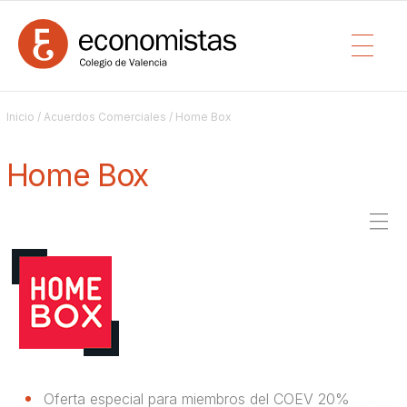
Inicio
/
Acuerdos Comerciales
/ Home Box
Home Box
Oferta especial para miembros del COEV 20%